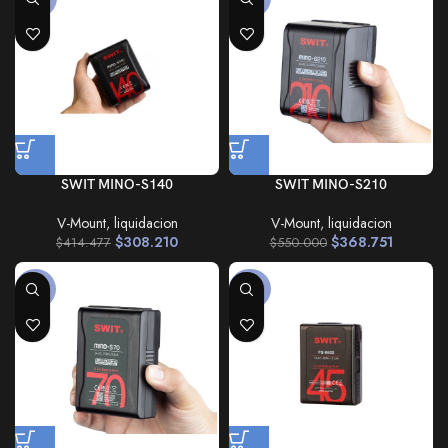
SWIT MINO-S140
SWIT MINO-S210
V-Mount
,
liquidacion
V-Mount
,
liquidacion
$
308.210
$
368.751
$
414.477
$
550.000
-28%
-23%