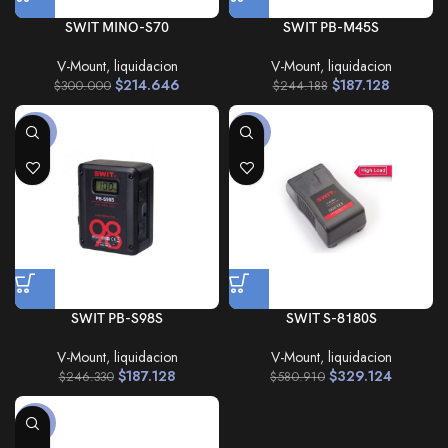
SWIT MINO-S70
SWIT PB-M45S
V-Mount
,
liquidacion
V-Mount
,
liquidacion
$
214.646
$
187.128
$
300.000
$
244.188
-24%
-43%
SWIT PB-S98S
SWIT S-8180S
V-Mount
,
liquidacion
V-Mount
,
liquidacion
$
187.128
$
329.124
$
246.330
$
580.910
-48%