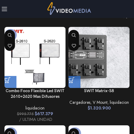
-38%
Combo Foco Flexible Led SWIT
SWIT Matrix-S8
2610+2620 Mas Difusores
Cargadores
,
V Mount
,
liquidacion
liquidacion
$
1.320.900
$
617.379
$
995.775
ULTIMA UNIDAD
-26%
-33%