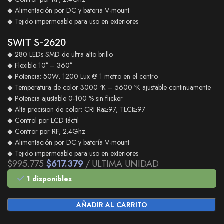
◆ Alimentación por DC y bateria V-mount
◆ Tejido impermeable para uso en exteriores
SWIT S-2620
◆ 280 LEDs SMD de ultra alto brillo
◆ Flexible 10° – 360°
◆ Potencia: 50W, 1200 Lux @ 1 metro en el centro
◆ Temperatura de color 3000 ºK – 5600 ºK ajustable continuamente
◆ Potencia ajustable 0-100 % sin flicker
◆ Alta precision de color: CRI Ra≥97, TLCI≥97
◆ Control por LCD táctil
◆ Contror por RF, 2.4Ghz
◆ Alimentación por DC y batería V-mount
◆ Tejido impermeable para uso en exteriores
$
995.775
$
617.379
ULTIMA UNIDAD
1 disponibles
AÑADIR AL CARRITO