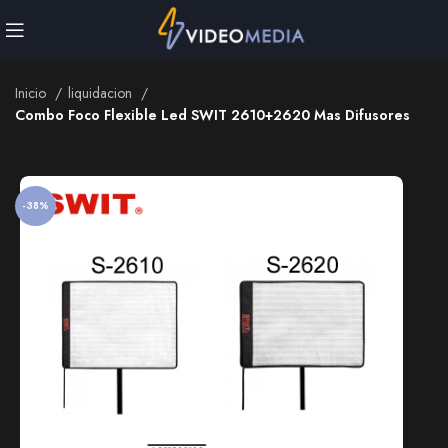
cion
Combo Foco Flexible Led SWIT 2610+2620 Mas Difusores
Inicio
liquidacion
Combo Foco Flexible Led SWIT 2610+2620 Mas Difusores
-38%