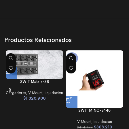
Productos Relacionados
-26%
SWIT Matrix-S8
Cargadores
,
V Mount
,
liquidacion
$
1.320.900
SWIT MINO-S140
V-Mount
,
liquidacion
$
308.210
$
414.477