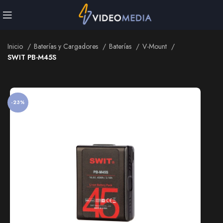
nicio
Baterías y Cargadores
Baterías
V-Mount
SWIT PB-M45S
Inicio
Baterías y Cargadores
Baterías
V-Mount
SWIT PB-M45S
-23%