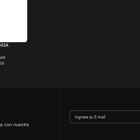
O
302A
unt
26
ía con nuestra