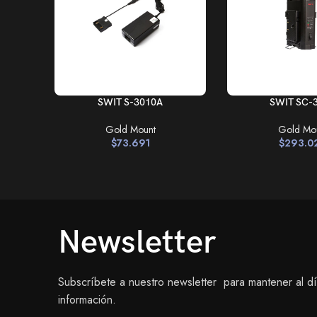
AÑADIR AL CARRITO
AÑADIR AL CARRIT
SWIT S-3010A
SWIT SC-
Gold Mount
Gold Mo
$
73.691
$
293.0
Newsletter
Subscríbete a nuestro newsletter para mantener al d
información.