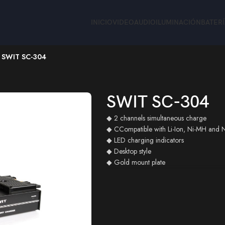
INICIO
VIDEO
AUDIO
ILUMINACIÓN
BATER
SWIT SC-304
SWIT SC-304
SWIT SC-304
◆ 2 channels simultaneous charge
◆ CCompatible with Li-Ion, Ni-MH and 
◆ LED charging indicators
◆ Desktop style
◆ Gold mount plate