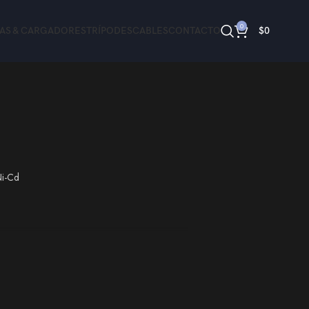
0
ÍAS & CARGADORES
TRÍPODES
CABLES
CONTACTO
$
0
Ni-Cd