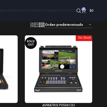
0
ÍAS & CARGADORES
TRÍPODES
CABLES
CONTACTO
$
0
Sin Stock
SOLD
OUT
LEER MÁS
U
AVMATRIX PVS0613U