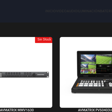
INICIO
VIDEO
AUDIO
ILUMINACIÓN
BATER
Sin Stock
AÑADIR AL CARRITO
AVMATRIX MMV1630
AVMATRIX PVS0403