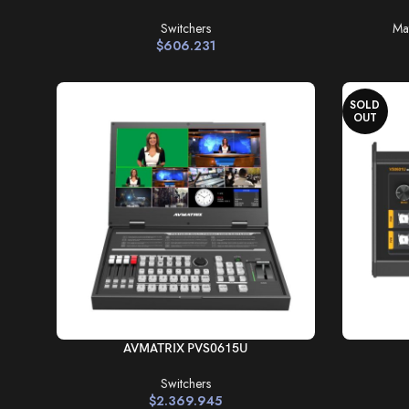
Switchers
Ma
$
606.231
SOLD
OUT
AÑADIR AL CARRITO
LEER MÁS
AVMATRIX PVS0615U
Switchers
$
2.369.945