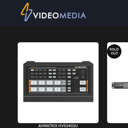
SOLD
OUT
AÑADIR AL CARRITO
LEER MÁS
AVMATRIX HVS0402U