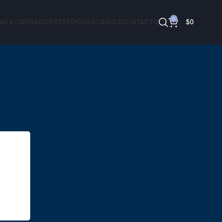
0
ÍAS & CARGADORES
TRÍPODES
CABLES
CONTACTO
$
0